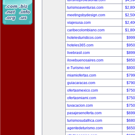
turismoprofesional.com
$4,59
turismoaventuras.com
$2,80
meetingsbydesign.com
$2,50
viajesusa.com
$2,40
caribecolombiano.com
$1,80
hotelesturisticos.com
$999
hoteles365.com
$950
livebrasil.com
$899
ilovebuenosaires.com
$850
e-Turismo.net
$800
miamiofertas.com
$799
guiacaracas.com
$790
ofertasmexico.com
$750
ofertasmiami.com
$750
tuvacacion.com
$750
pasajesenoferta.com
$699
turismosudafrica.com
$680
agentedeturismo.com
$650