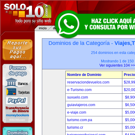
Dominios de la Categoría -
Viajes,
254 dominios en esta categ
Mostrando 1 de 150
Ver siguientes 104 >>
Nombre de Dominio
Precio
reservaciondevuelos.com
$28,9
e-Turismo.com
$20,0
suvuelo.com
$8,90
guiaviajeros.com
$6,50
e-viaje.com
$5,00
turismo.com.pa
$5,00
turismo.cr
$5,00