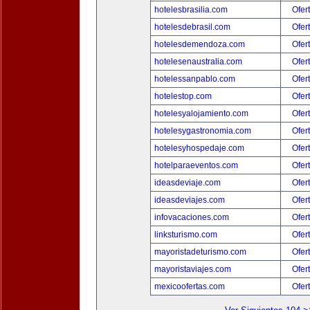
hotelesbrasilia.com
Ofer
hotelesdebrasil.com
Ofer
hotelesdemendoza.com
Ofer
hotelesenaustralia.com
Ofer
hotelessanpablo.com
Ofer
hotelestop.com
Ofer
hotelesyalojamiento.com
Ofer
hotelesygastronomia.com
Ofer
hotelesyhospedaje.com
Ofer
hotelparaeventos.com
Ofer
ideasdeviaje.com
Ofer
ideasdeviajes.com
Ofer
infovacaciones.com
Ofer
linksturismo.com
Ofer
mayoristadeturismo.com
Ofer
mayoristaviajes.com
Ofer
mexicoofertas.com
Ofer