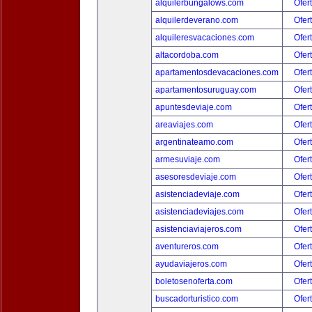
alquilerbungalows.com
Ofer
alquilerdeverano.com
Ofer
alquileresvacaciones.com
Ofer
altacordoba.com
Ofer
apartamentosdevacaciones.com
Ofer
apartamentosuruguay.com
Ofer
apuntesdeviaje.com
Ofer
areaviajes.com
Ofer
argentinateamo.com
Ofer
armesuviaje.com
Ofer
asesoresdeviaje.com
Ofer
asistenciadeviaje.com
Ofer
asistenciadeviajes.com
Ofer
asistenciaviajeros.com
Ofer
aventureros.com
Ofer
ayudaviajeros.com
Ofer
boletosenoferta.com
Ofer
buscadorturistico.com
Ofer