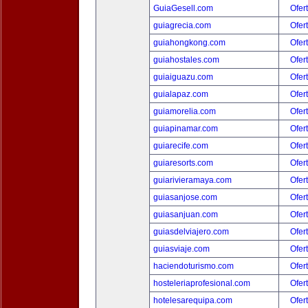
GuiaGesell.com
Ofer
guiagrecia.com
Ofer
guiahongkong.com
Ofer
guiahostales.com
Ofer
guiaiguazu.com
Ofer
guialapaz.com
Ofer
guiamorelia.com
Ofer
guiapinamar.com
Ofer
guiarecife.com
Ofer
guiaresorts.com
Ofer
guiarivieramaya.com
Ofer
guiasanjose.com
Ofer
guiasanjuan.com
Ofer
guiasdelviajero.com
Ofer
guiasviaje.com
Ofer
haciendoturismo.com
Ofer
hosteleriaprofesional.com
Ofer
hotelesarequipa.com
Ofer