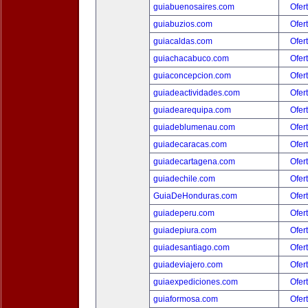
guiabuenosaires.com
Ofer
guiabuzios.com
Ofer
guiacaldas.com
Ofer
guiachacabuco.com
Ofer
guiaconcepcion.com
Ofer
guiadeactividades.com
Ofer
guiadearequipa.com
Ofer
guiadeblumenau.com
Ofer
guiadecaracas.com
Ofer
guiadecartagena.com
Ofer
guiadechile.com
Ofer
GuiaDeHonduras.com
Ofer
guiadeperu.com
Ofer
guiadepiura.com
Ofer
guiadesantiago.com
Ofer
guiadeviajero.com
Ofer
guiaexpediciones.com
Ofer
guiaformosa.com
Ofer