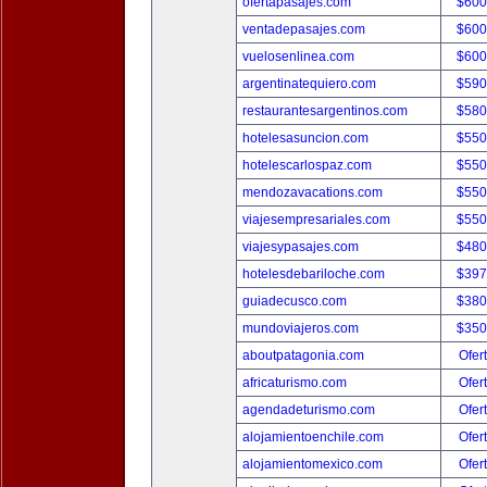
ofertapasajes.com
$600
ventadepasajes.com
$600
vuelosenlinea.com
$600
argentinatequiero.com
$590
restaurantesargentinos.com
$580
hotelesasuncion.com
$550
hotelescarlospaz.com
$550
mendozavacations.com
$550
viajesempresariales.com
$550
viajesypasajes.com
$480
hotelesdebariloche.com
$397
guiadecusco.com
$380
mundoviajeros.com
$350
aboutpatagonia.com
Ofer
africaturismo.com
Ofer
agendadeturismo.com
Ofer
alojamientoenchile.com
Ofer
alojamientomexico.com
Ofer