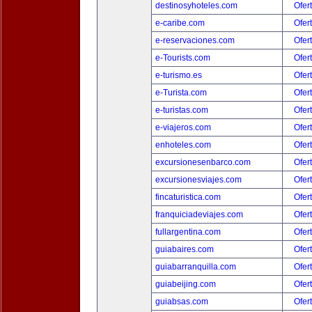
destinosyhoteles.com
Ofer
e-caribe.com
Ofer
e-reservaciones.com
Ofer
e-Tourists.com
Ofer
e-turismo.es
Ofer
e-Turista.com
Ofer
e-turistas.com
Ofer
e-viajeros.com
Ofer
enhoteles.com
Ofer
excursionesenbarco.com
Ofer
excursionesviajes.com
Ofer
fincaturistica.com
Ofer
franquiciadeviajes.com
Ofer
fullargentina.com
Ofer
guiabaires.com
Ofer
guiabarranquilla.com
Ofer
guiabeijing.com
Ofer
guiabsas.com
Ofer