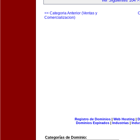
Ver Siguientes 104 >
<< Categoria Anterior (Ventas y
C
Comercializacion)
Registro de Dominios
|
Web Hosting
|
D
Dominios Expirados
|
Industrias
|
Indu
Categorías de Dominio: