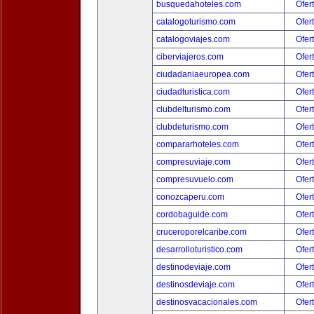
busquedahoteles.com
Ofer
catalogoturismo.com
Ofer
catalogoviajes.com
Ofer
ciberviajeros.com
Ofer
ciudadaniaeuropea.com
Ofer
ciudadturistica.com
Ofer
clubdelturismo.com
Ofer
clubdeturismo.com
Ofer
compararhoteles.com
Ofer
compresuviaje.com
Ofer
compresuvuelo.com
Ofer
conozcaperu.com
Ofer
cordobaguide.com
Ofer
cruceroporelcaribe.com
Ofer
desarrolloturistico.com
Ofer
destinodeviaje.com
Ofer
destinosdeviaje.com
Ofer
destinosvacacionales.com
Ofer