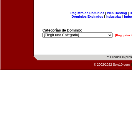
Registro de Dominios
|
Web Hosting
|
D
Dominios Expirados
|
Industrias
|
Indu
Categorías de Dominio:
[Pág. princi
** Precios expre
© 2002/2022 Solo10.com