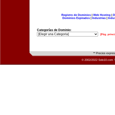
Registro de Dominios
|
Web Hosting
|
D
Dominios Expirados
|
Industrias
|
Indu
Categorías de Dominio:
[Pág. princi
** Precios expre
© 2002/2022 Solo10.com