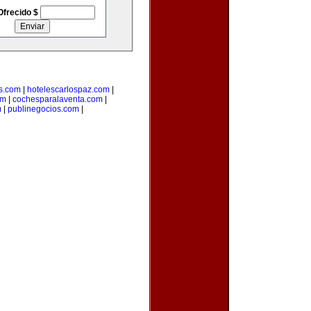
Ofrecido $
s.com
|
hotelescarlospaz.com
|
om
|
cochesparalaventa.com
|
m
|
publinegocios.com
|