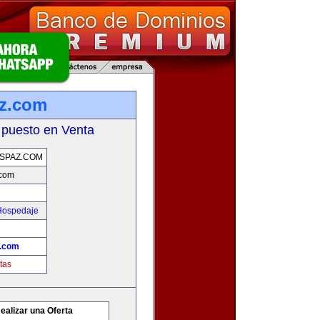
az.com
 puesto en Venta
SPAZ.COM
.com
 Hospedaje
z.com
tas
ealizar una Oferta