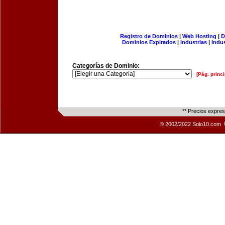
Registro de Dominios
|
Web Hosting
|
D
Dominios Expirados
|
Industrias
|
Indu
Categorías de Dominio:
[Pág. princi
** Precios expre
© 2002/2022 Solo10.com