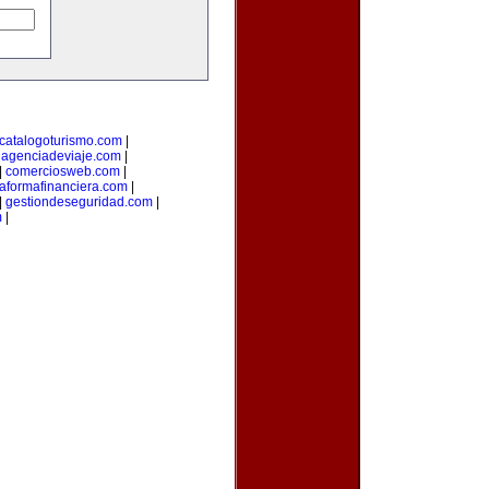
catalogoturismo.com
|
uagenciadeviaje.com
|
|
comerciosweb.com
|
taformafinanciera.com
|
|
gestiondeseguridad.com
|
m
|