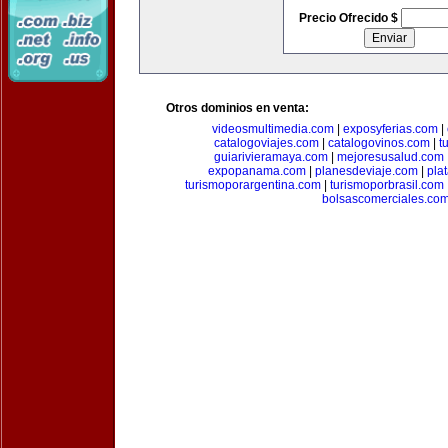
Precio Ofrecido $
Otros dominios en venta:
videosmultimedia.com
|
exposyferias.com
|
catalogoviajes.com
|
catalogovinos.com
|
t
guiarivieramaya.com
|
mejoresusalud.com
expopanama.com
|
planesdeviaje.com
|
pla
turismoporargentina.com
|
turismoporbrasil.com
bolsascomerciales.co