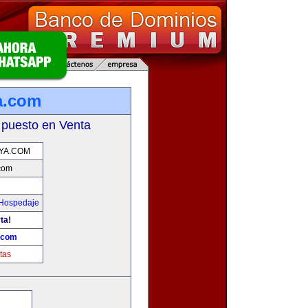
a.com
 puesto en Venta
YA.COM
com
 Hospedaje
ta!
.com
tas