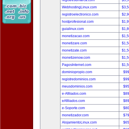
registresumarca.com
$3,
WebhostingLinux.com
$3,
registroelectronico.com
$2,
hostprofesional.com
$1,
guialinux.com
$1,
monetizacao.com
$1,
monetizare.com
$1,
monetizate.com
$1,
monetizenow.com
$1,
PagosInternet.com
$1,
dominiopropio.com
$9
registredominios.com
$9
meusdominios.com
$9
e-Afiliados.com
$8
eAfiliados.com
$8
e-Soporte.com
$8
monetizador.com
$7
AlojamientoLinux.com
$6