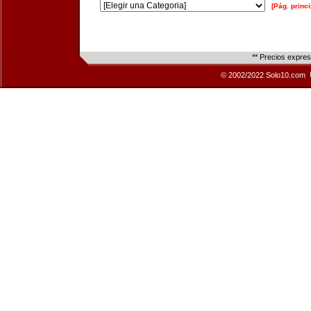
[Pág. princi
** Precios expre
© 2002/2022 Solo10.com