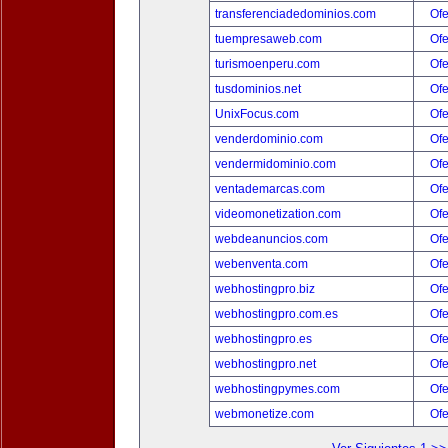
transferenciadedominios.com
Ofe
tuempresaweb.com
Ofe
turismoenperu.com
Ofe
tusdominios.net
Ofe
UnixFocus.com
Ofe
venderdominio.com
Ofe
vendermidominio.com
Ofe
ventademarcas.com
Ofe
videomonetization.com
Ofe
webdeanuncios.com
Ofe
webenventa.com
Ofe
webhostingpro.biz
Ofe
webhostingpro.com.es
Ofe
webhostingpro.es
Ofe
webhostingpro.net
Ofe
webhostingpymes.com
Ofe
webmonetize.com
Ofe