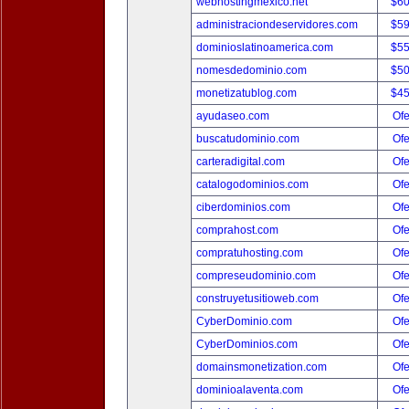
webhostingmexico.net
$6
administraciondeservidores.com
$5
dominioslatinoamerica.com
$5
nomesdedominio.com
$5
monetizatublog.com
$4
ayudaseo.com
Ofe
buscatudominio.com
Ofe
carteradigital.com
Ofe
catalogodominios.com
Ofe
ciberdominios.com
Ofe
comprahost.com
Ofe
compratuhosting.com
Ofe
compreseudominio.com
Ofe
construyetusitioweb.com
Ofe
CyberDominio.com
Ofe
CyberDominios.com
Ofe
domainsmonetization.com
Ofe
dominioalaventa.com
Ofe