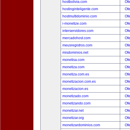
hostbolivia.com
Ofe
hostinginteligente.com
Ofe
hostmultidominio.com
Ofe
i-monetize.com
Ofe
interservidores.com
Ofe
mercadohost.com
Ofe
meusregistros.com
Ofe
misdominios.net
Ofe
monetisa.com
Ofe
monetiza.com
Ofe
monetiza.com.es
Ofe
monetizacion.com.es
Ofe
monetizacion.es
Ofe
monetizado.com
Ofe
monetizando.com
Ofe
monetizar.net
Ofe
monetizar.org
Ofe
monetizardominios.com
Ofe