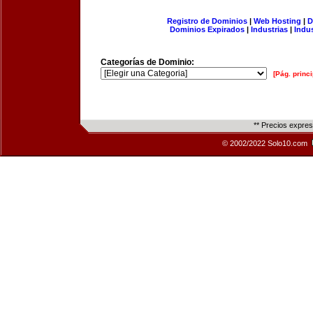
Registro de Dominios
|
Web Hosting
|
D
Dominios Expirados
|
Industrias
|
Indu
Categorías de Dominio:
[Pág. princi
** Precios expre
© 2002/2022 Solo10.com