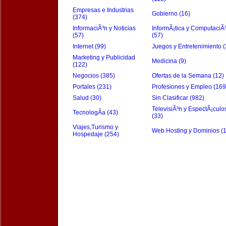
Empresas e Industrias
Gobierno (16)
(374)
InformaciÃ³n y Noticias
InformÃ¡tica y ComputaciÃ
(57)
(57)
Internet (99)
Juegos y Entretenimiento (
Marketing y Publicidad
Medicina (9)
(122)
Negocios (385)
Ofertas de la Semana (12)
Portales (231)
Profesiones y Empleo (169
Salud (30)
Sin Clasificar (982)
TelevisiÃ³n y EspectÃ¡culo
TecnologÃ­a (43)
(33)
Viajes,Turismo y
Web Hosting y Dominios (
Hospedaje (254)