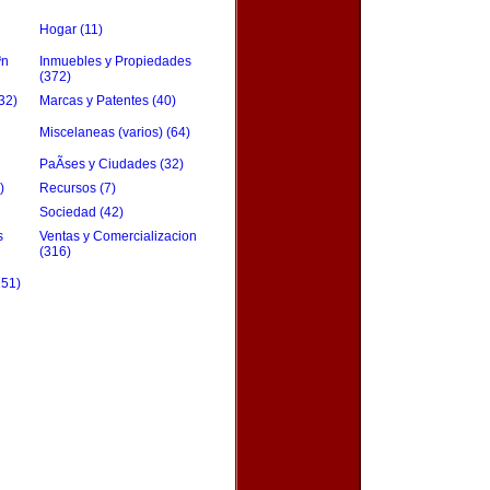
Hogar (11)
³n
Inmuebles y Propiedades
(372)
32)
Marcas y Patentes (40)
Miscelaneas (varios) (64)
PaÃ­ses y Ciudades (32)
)
Recursos (7)
Sociedad (42)
s
Ventas y Comercializacion
(316)
151)