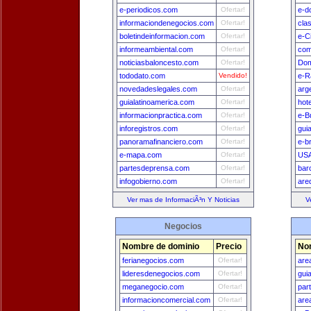
e-periodicos.com
Ofertar!
e-d
informaciondenegocios.com
Ofertar!
cla
boletindeinformacion.com
Ofertar!
e-C
informeambiental.com
Ofertar!
com
noticiasbaloncesto.com
Ofertar!
Dom
tododato.com
Vendido!
e-R
novedadeslegales.com
Ofertar!
arg
guialatinoamerica.com
Ofertar!
hot
informacionpractica.com
Ofertar!
e-B
inforegistros.com
Ofertar!
gui
panoramafinanciero.com
Ofertar!
e-b
e-mapa.com
Ofertar!
USA
partesdeprensa.com
Ofertar!
bar
infogobierno.com
Ofertar!
are
Ver mas de InformaciÃ³n Y Noticias
V
Negocios
Nombre de dominio
Precio
No
ferianegocios.com
Ofertar!
are
lideresdenegocios.com
Ofertar!
gui
meganegocio.com
Ofertar!
par
informacioncomercial.com
Ofertar!
are