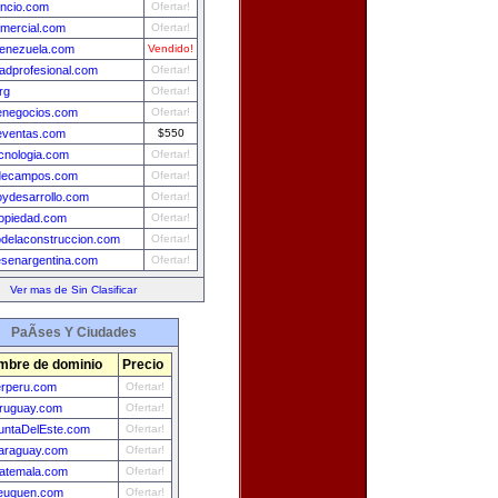
uncio.com
Ofertar!
omercial.com
Ofertar!
enezuela.com
Vendido!
adprofesional.com
Ofertar!
rg
Ofertar!
enegocios.com
Ofertar!
eventas.com
$550
cnologia.com
Ofertar!
decampos.com
Ofertar!
oydesarrollo.com
Ofertar!
opiedad.com
Ofertar!
delaconstruccion.com
Ofertar!
esenargentina.com
Ofertar!
Ver mas de Sin Clasificar
PaÃ­ses Y Ciudades
mbre de dominio
Precio
erperu.com
Ofertar!
ruguay.com
Ofertar!
untaDelEste.com
Ofertar!
araguay.com
Ofertar!
uatemala.com
Ofertar!
euquen.com
Ofertar!