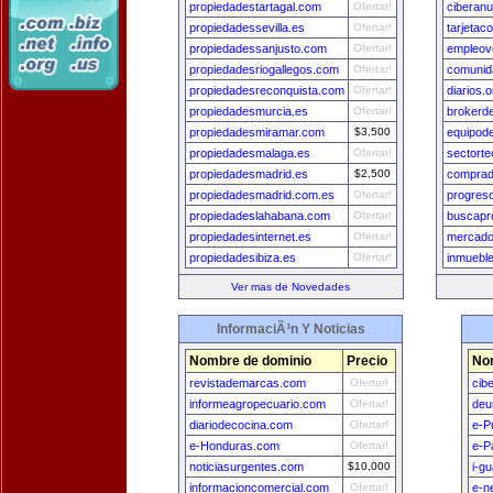
propiedadestartagal.com
Ofertar!
ciberan
propiedadessevilla.es
Ofertar!
tarjetac
propiedadessanjusto.com
Ofertar!
empleov
propiedadesriogallegos.com
Ofertar!
comunid
propiedadesreconquista.com
Ofertar!
diarios.o
propiedadesmurcia.es
Ofertar!
brokerd
propiedadesmiramar.com
$3,500
equipod
propiedadesmalaga.es
Ofertar!
sectorte
propiedadesmadrid.es
$2,500
compra
propiedadesmadrid.com.es
Ofertar!
progres
propiedadeslahabana.com
Ofertar!
buscapr
propiedadesinternet.es
Ofertar!
mercado
propiedadesibiza.es
Ofertar!
inmuebl
Ver mas de Novedades
InformaciÃ³n Y Noticias
Nombre de dominio
Precio
No
revistademarcas.com
Ofertar!
cib
informeagropecuario.com
Ofertar!
deu
diariodecocina.com
Ofertar!
e-P
e-Honduras.com
Ofertar!
e-P
noticiasurgentes.com
$10,000
i-g
informacioncomercial.com
Ofertar!
e-n