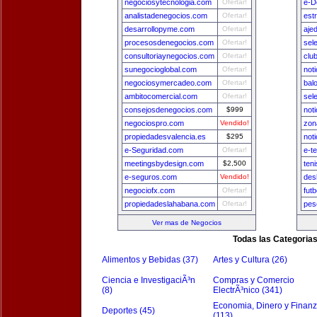
negociosytecnologia.com
Ofertar!
e-D
analistadenegocios.com
Ofertar!
est
desarrollopyme.com
Ofertar!
aje
procesosdenegocios.com
Ofertar!
sel
consultoriaynegocios.com
Ofertar!
clu
sunegocioglobal.com
Ofertar!
not
negociosymercadeo.com
Ofertar!
bal
ambitocomercial.com
Ofertar!
sel
consejosdenegocios.com
$999
not
negociospro.com
Vendido!
zon
propiedadesvalencia.es
$295
not
e-Seguridad.com
Ofertar!
e-t
meetingsbydesign.com
$2,500
ten
e-seguros.com
Vendido!
des
negociofx.com
Ofertar!
fut
propiedadeslahabana.com
Ofertar!
pes
Ver mas de Negocios
Todas las Categoria
Alimentos y Bebidas (37)
Artes y Cultura (26)
Ciencia e InvestigaciÃ³n
Compras y Comercio
(8)
ElectrÃ³nico (341)
Economia, Dinero y Finan
Deportes (45)
(113)