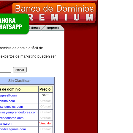
 nombre de dominio fácil de
expertos de marketing pueden ser
Sin Clasificar
 de dominio
Precio
esgesell.com
$605
urismo.com
Ofertar!
rmanegocios.com
Ofertar!
riosyemprendedores.com
Ofertar!
rendedores.com
Ofertar!
svip.com
Vendido!
oriadeseguros.com
Ofertar!