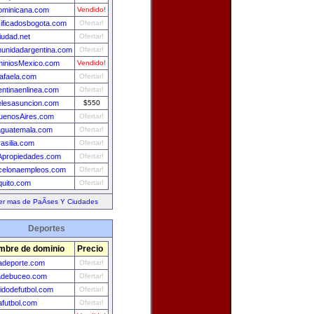
ominicana.com
Vendido!
sificadosbogota.com
Ofertar!
iudad.net
Ofertar!
unidadargentina.com
Ofertar!
iniosMexico.com
Vendido!
afaela.com
Ofertar!
entinaenlinea.com
Ofertar!
elesasuncion.com
$550
uenosAires.com
Ofertar!
aguatemala.com
Ofertar!
rasilia.com
Ofertar!
propiedades.com
Ofertar!
celonaempleos.com
Ofertar!
quito.com
Ofertar!
er mas de PaÃ­ses Y Ciudades
Deportes
mbre de dominio
Precio
adeporte.com
Ofertar!
adebuceo.com
Ofertar!
tidodefutbol.com
Ofertar!
afutbol.com
Ofertar!