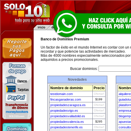
Banco de Dominios Premium
Un factor de éxito en el mundo Internet es contar con un
recordar y que potencie las actividades de mercadeo.
Más de 4000 nombres especialmente seleccionados por 
adquiridos a precios promocionales.
Buscar dominios:
Novedades
Nombre de dominio
Precio
Nombre
testdomain.com
Ofertar!
alquiler
fincasganaderas.com
$199
guiadot
propiedadeszaragoza.es
Ofertar!
platafo
propiedadesvigo.es
Ofertar!
empresa
propiedadesvalladolid.es
Ofertar!
blogemp
propiedadesvalencia.es
$295
apuesta
propiedadestenerife.es
Ofertar!
consult