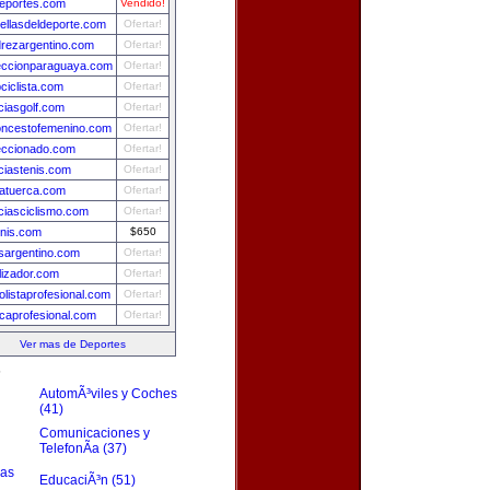
eportes.com
Vendido!
rellasdeldeporte.com
Ofertar!
drezargentino.com
Ofertar!
eccionparaguaya.com
Ofertar!
bciclista.com
Ofertar!
iciasgolf.com
Ofertar!
oncestofemenino.com
Ofertar!
eccionado.com
Ofertar!
iciastenis.com
Ofertar!
atuerca.com
Ofertar!
iciasciclismo.com
Ofertar!
enis.com
$650
isargentino.com
Ofertar!
lizador.com
Ofertar!
bolistaprofesional.com
Ofertar!
caprofesional.com
Ofertar!
Ver mas de Deportes
s
AutomÃ³viles y Coches
(41)
Comunicaciones y
TelefonÃ­a (37)
zas
EducaciÃ³n (51)