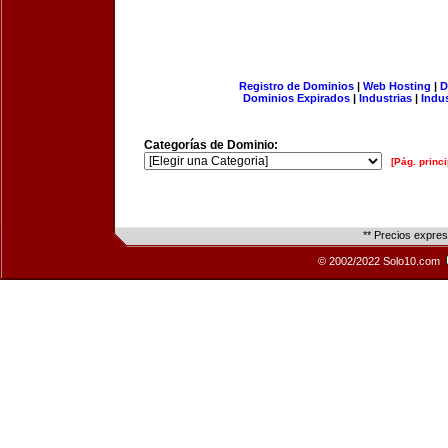
Registro de Dominios
|
Web Hosting
|
D
Dominios Expirados
|
Industrias
|
Indu
Categorías de Dominio:
[Pág. princi
** Precios expre
© 2002/2022 Solo10.com