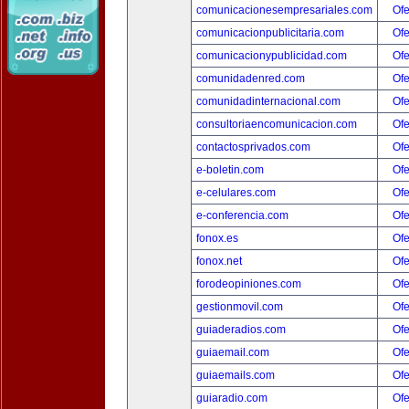
comunicacionesempresariales.com
Ofe
comunicacionpublicitaria.com
Ofe
comunicacionypublicidad.com
Ofe
comunidadenred.com
Ofe
comunidadinternacional.com
Ofe
consultoriaencomunicacion.com
Ofe
contactosprivados.com
Ofe
e-boletin.com
Ofe
e-celulares.com
Ofe
e-conferencia.com
Ofe
fonox.es
Ofe
fonox.net
Ofe
forodeopiniones.com
Ofe
gestionmovil.com
Ofe
guiaderadios.com
Ofe
guiaemail.com
Ofe
guiaemails.com
Ofe
guiaradio.com
Ofe