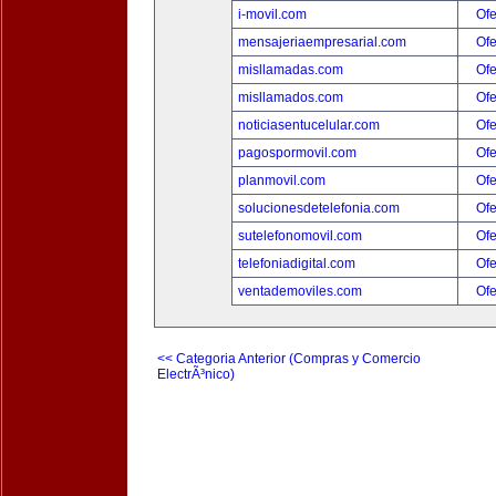
i-movil.com
Ofe
mensajeriaempresarial.com
Ofe
misllamadas.com
Ofe
misllamados.com
Ofe
noticiasentucelular.com
Ofe
pagospormovil.com
Ofe
planmovil.com
Ofe
solucionesdetelefonia.com
Ofe
sutelefonomovil.com
Ofe
telefoniadigital.com
Ofe
ventademoviles.com
Ofe
<< Categoria Anterior (Compras y Comercio
ElectrÃ³nico)