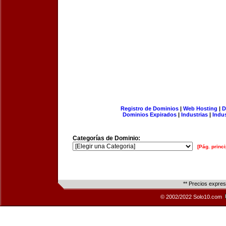
Registro de Dominios
|
Web Hosting
|
D
Dominios Expirados
|
Industrias
|
Indu
Categorías de Dominio:
[Pág. princi
** Precios expre
© 2002/2022 Solo10.com