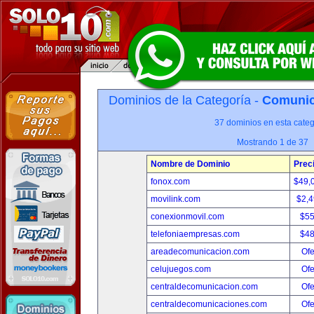
Dominios de la Categoría -
Comunica
37 dominios en esta categ
Mostrando 1 de 37
Nombre de Dominio
Prec
fonox.com
$49,
movilink.com
$2,
conexionmovil.com
$5
telefoniaempresas.com
$4
areadecomunicacion.com
Ofe
celujuegos.com
Ofe
centraldecomunicacion.com
Ofe
centraldecomunicaciones.com
Ofe