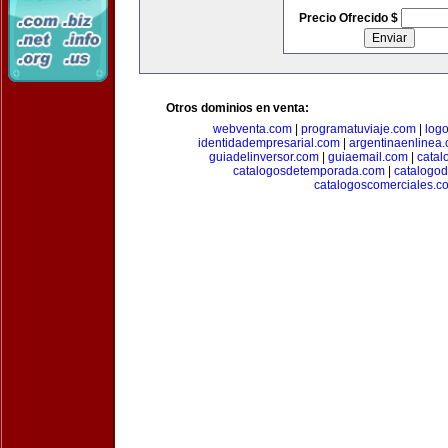
Precio Ofrecido $
Otros dominios en venta:
webventa.com
|
programatuviaje.com
|
log
identidadempresarial.com
|
argentinaenlinea
guiadelinversor.com
|
guiaemail.com
|
catal
catalogosdetemporada.com
|
catalogo
catalogoscomerciales.c