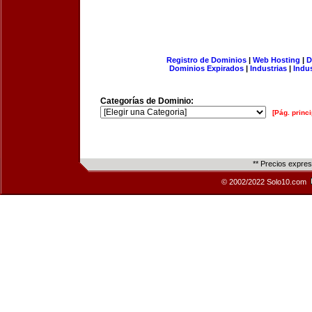
Registro de Dominios
|
Web Hosting
|
D
Dominios Expirados
|
Industrias
|
Indu
Categorías de Dominio:
[Pág. princi
** Precios expre
© 2002/2022 Solo10.com