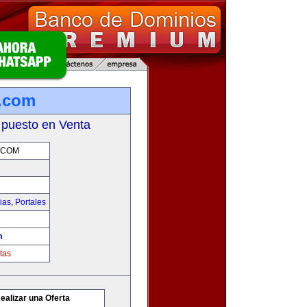
s.com
 puesto en Venta
.COM
ias
,
Portales
m
tas
ealizar una Oferta