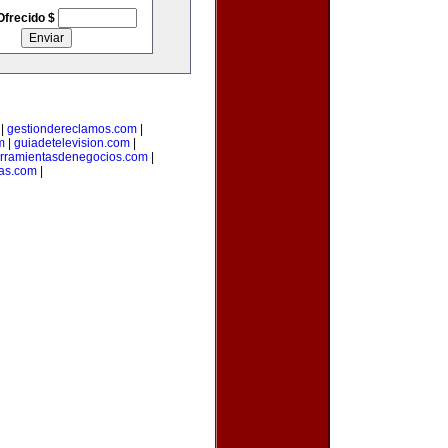
Ofrecido $
|
gestiondereclamos.com
|
m
|
guiadetelevision.com
|
rramientasdenegocios.com
|
as.com
|