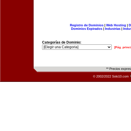
Registro de Dominios
|
Web Hosting
|
D
Dominios Expirados
|
Industrias
|
Indu
Categorías de Dominio:
[Pág. princi
** Precios expre
© 2002/2022 Solo10.com