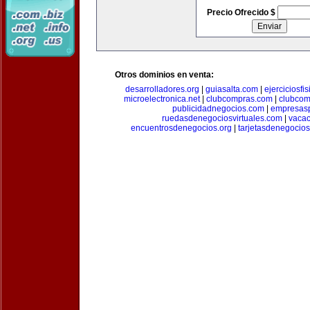
Precio Ofrecido $
Otros dominios en venta:
desarrolladores.org
|
guiasalta.com
|
ejerciciosfi
microelectronica.net
|
clubcompras.com
|
clubcom
publicidadnegocios.com
|
empresas
ruedasdenegociosvirtuales.com
|
vacac
encuentrosdenegocios.org
|
tarjetasdenegocio