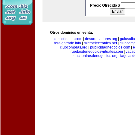
Precio Ofrecido $
Otros dominios en venta:
zonaclientes.com
|
desarrolladores.org
|
guiasalt
foreigntrade.info
|
microelectronica.net
|
clubcom
clubcompras.org
|
publicidadnegocios.com
|
e
ruedasdenegociosvirtuales.com
|
vacac
encuentrosdenegocios.org
|
tarjetas