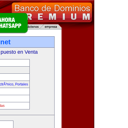
net
 puesto en Venta
trÃ³nico
,
Portales
tas