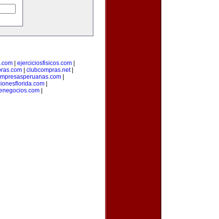
a.com
|
ejerciciosfisicos.com
|
pras.com
|
clubcompras.net
|
mpresasperuanas.com
|
ionesflorida.com
|
denegocios.com
|