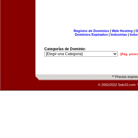
Registro de Dominios
|
Web Hosting
|
D
Dominios Expirados
|
Industrias
|
Indu
Categorías de Dominio:
[Pág. princi
** Precios expre
© 2002/2022 Solo10.com