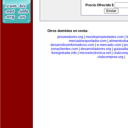
Precio Ofrecido $
Otros dominios en venta:
proveedores.org
|
mundopropiedades.com
|
f
mercadoexportador.com
|
alimentosb
desarrollosinformaticos.com
|
e-mercado.com
|
pr
zonaclientes.com
|
desarrolladores.org
|
guiasalt
foreigntrade.info
|
microelectronica.net
|
clubcom
clubcompras.org
|