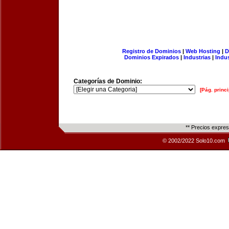
Registro de Dominios
|
Web Hosting
|
D
Dominios Expirados
|
Industrias
|
Indu
Categorías de Dominio:
[Pág. princi
** Precios expre
© 2002/2022 Solo10.com