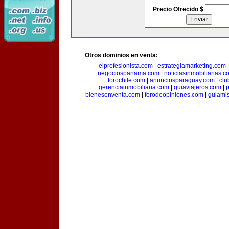
Precio Ofrecido $
Otros dominios en venta:
elprofesionista.com
|
estrategiamarketing.com
negociospanama.com
|
noticiasinmobiliarias.c
forochile.com
|
anunciosparaguay.com
|
clu
gerenciainmobiliaria.com
|
guiaviajeros.com
|
p
bienesenventa.com
|
forodeopiniones.com
|
guiami
|