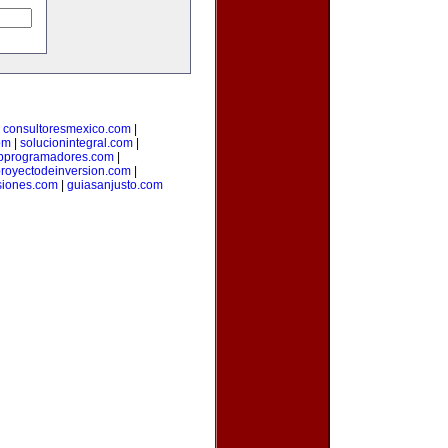
|
consultoresmexico.com
|
om
|
solucionintegral.com
|
bprogramadores.com
|
royectodeinversion.com
|
siones.com
|
guiasanjusto.com