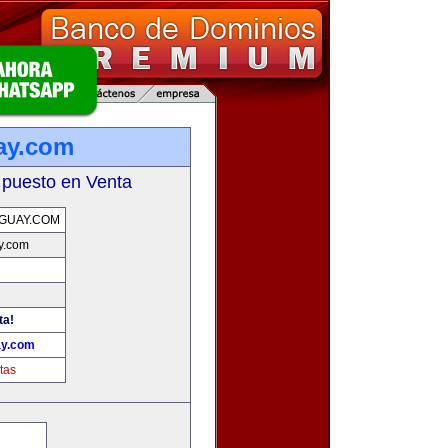
ay.com
 puesto en Venta
GUAY.COM
y.com
ta!
ay.com
tas