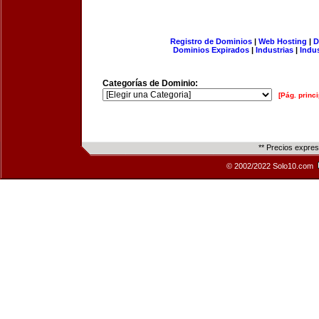
Registro de Dominios
|
Web Hosting
|
D
Dominios Expirados
|
Industrias
|
Indu
Categorías de Dominio:
[Pág. princi
** Precios expre
© 2002/2022 Solo10.com