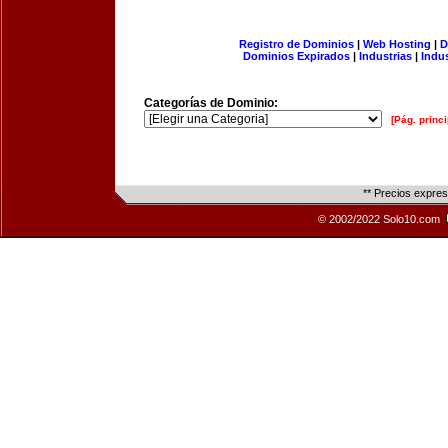
Registro de Dominios
|
Web Hosting
|
D
Dominios Expirados
|
Industrias
|
Indu
Categorías de Dominio:
[Pág. princi
** Precios expre
© 2002/2022 Solo10.com