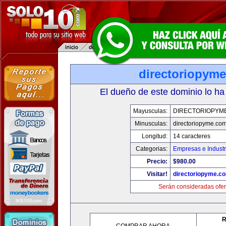
directoriopym
El dueño de este dominio lo ha
Mayusculas:
DIRECTORIOPYM
Minusculas:
directoriopyme.co
Longitud:
14 caracteres
Categorias:
Empresas e Industr
Precio:
$980.00
Visitar!
directoriopyme.c
Serán consideradas ofer
R