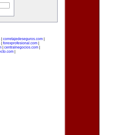
m
|
corretajedeseguros.com
|
m
|
forexprofesional.com
|
m
|
centralnegocios.com
|
recto.com
|