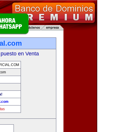
ial.com
 puesto en Venta
RCIAL.COM
.com
a!
l.com
tas