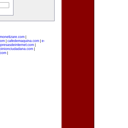
monetizare.com
|
com
|
cafedemaquina.com
|
e-
presasdeinternet.com
|
pinionciudadana.com
|
.com
|