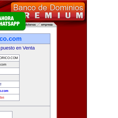
ico.com
 puesto en Venta
ORICO.COM
o.com
!
co.com
tas