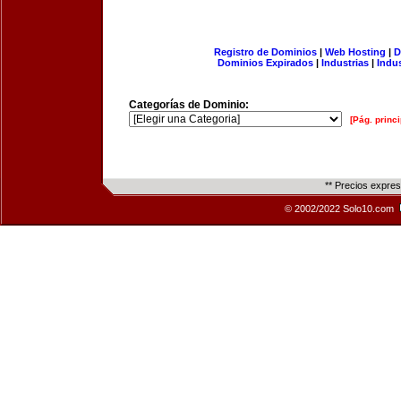
Registro de Dominios
|
Web Hosting
|
D
Dominios Expirados
|
Industrias
|
Indu
Categorías de Dominio:
[Pág. princi
** Precios expre
© 2002/2022 Solo10.com