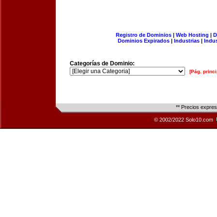
Registro de Dominios
|
Web Hosting
|
D
Dominios Expirados
|
Industrias
|
Indu
Categorías de Dominio:
[Pág. princi
** Precios expre
© 2002/2022 Solo10.com