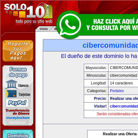
cibercomunida
El dueño de este dominio lo ha
Mayusculas:
CIBERCOMUNI
Minusculas:
cibercomunidad
Longitud:
14 caracteres
Categorias:
Portales
Precio:
Realizar una ofe
Visitar!
cibercomunida
Serán consideradas ofer
Realizar una Oferta