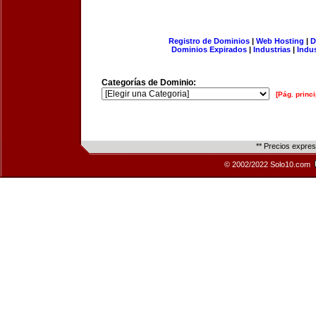
Registro de Dominios
|
Web Hosting
|
D
Dominios Expirados
|
Industrias
|
Indu
Categorías de Dominio:
[Pág. princi
** Precios expre
© 2002/2022 Solo10.com