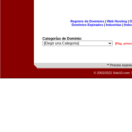
Registro de Dominios
|
Web Hosting
|
D
Dominios Expirados
|
Industrias
|
Indu
Categorías de Dominio:
[Pág. princi
** Precios expre
© 2002/2022 Solo10.com