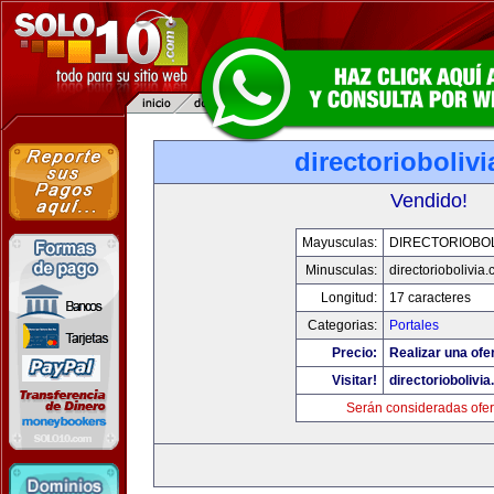
directorioboliv
Vendido!
Mayusculas:
DIRECTORIOBOL
Minusculas:
directoriobolivia
Longitud:
17 caracteres
Categorias:
Portales
Precio:
Realizar una ofer
Visitar!
directoriobolivi
Serán consideradas ofer