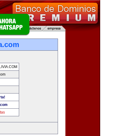
ia.com
IVIA.COM
.com
ta!
a.com
tas