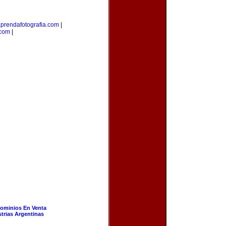
prendafotografia.com
|
.com
|
ominios En Venta
strias Argentinas