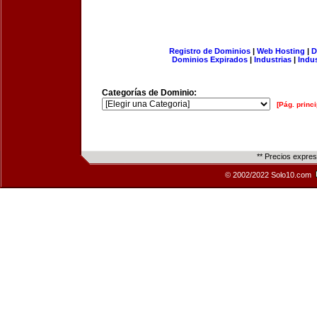
Registro de Dominios
|
Web Hosting
|
D
Dominios Expirados
|
Industrias
|
Indu
Categorías de Dominio:
[Pág. princi
** Precios expre
© 2002/2022 Solo10.com