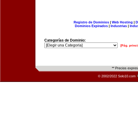
Registro de Dominios
|
Web Hosting
|
D
Dominios Expirados
|
Industrias
|
Indu
Categorías de Dominio:
[Pág. princi
** Precios expre
© 2002/2022 Solo10.com