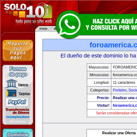
foroamerica.
El dueño de este dominio lo ha
Mayusculas:
FOROAMERI
Minusculas:
foroamerica.c
Longitud:
11 caracteres
Categorias:
Portales
,
Soci
Precio:
Realizar una o
Visitar!
foroamerica.
Serán consideradas ofer
Realizar una Oferta