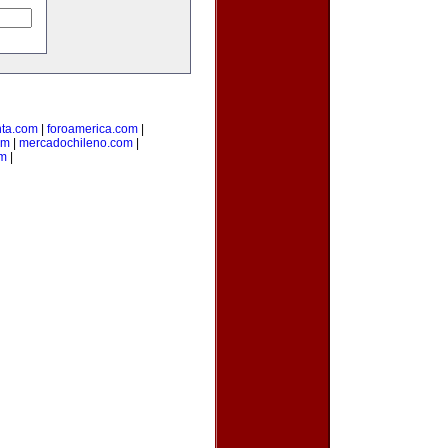
nta.com
|
foroamerica.com
|
om
|
mercadochileno.com
|
om
|