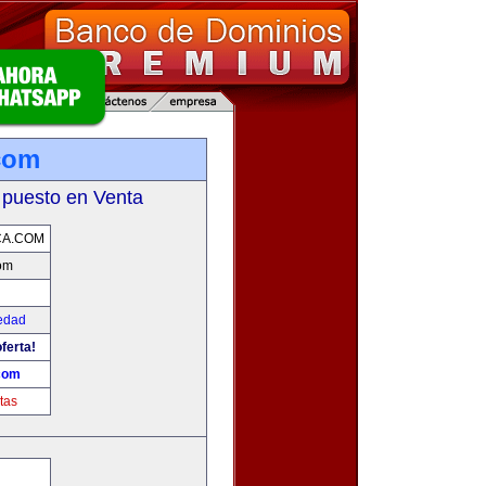
com
 puesto en Venta
CA.COM
om
edad
ferta!
com
tas