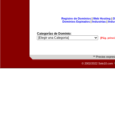
Registro de Dominios
|
Web Hosting
|
D
Dominios Expirados
|
Industrias
|
Indu
Categorías de Dominio:
[Pág. princi
** Precios expre
© 2002/2022 Solo10.com