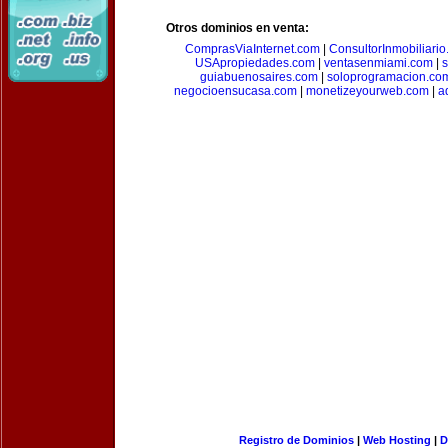
Otros dominios en venta:
ComprasViaInternet.com
|
ConsultorInmobiliari
USApropiedades.com
|
ventasenmiami.com
|
s
guiabuenosaires.com
|
soloprogramacion.co
negocioensucasa.com
|
monetizeyourweb.com
|
a
Registro de Dominios
|
Web Hosting
|
D