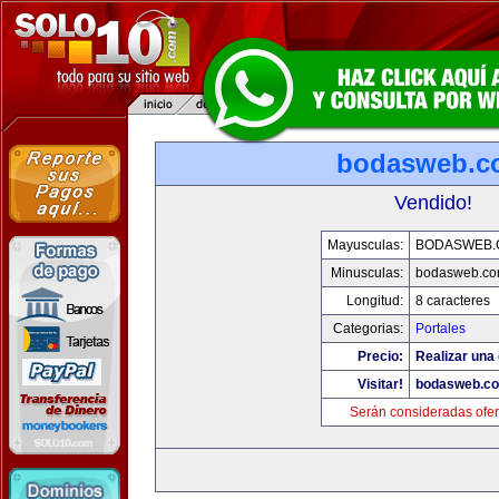
bodasweb.c
Vendido!
Mayusculas:
BODASWEB.
Minusculas:
bodasweb.c
Longitud:
8 caracteres
Categorias:
Portales
Precio:
Realizar una 
Visitar!
bodasweb.c
Serán consideradas ofer