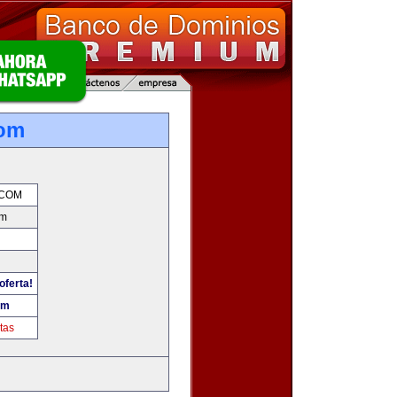
om
COM
om
oferta!
om
tas