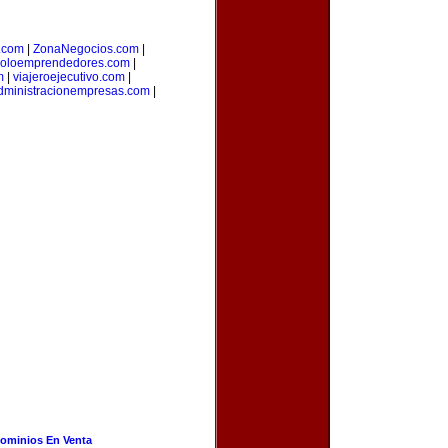
o.com
|
ZonaNegocios.com
|
oloemprendedores.com
|
m
|
viajeroejecutivo.com
|
dministracionempresas.com
|
ominios En Venta