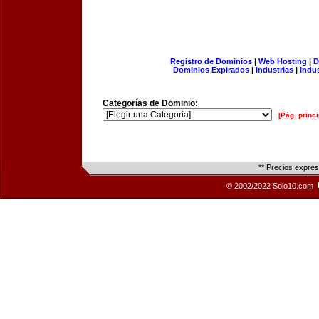
Registro de Dominios
|
Web Hosting
|
D
Dominios Expirados
|
Industrias
|
Indu
Categorías de Dominio:
[Pág. princi
** Precios expre
© 2002/2022 Solo10.com