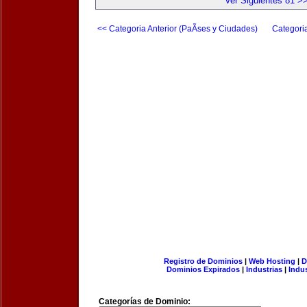
Ver Siguientes 81 >
<< Categoria Anterior (PaÃ­ses y Ciudades)
Categori
Registro de Dominios
|
Web Hosting
|
D
Dominios Expirados
|
Industrias
|
Indu
Categorías de Dominio: