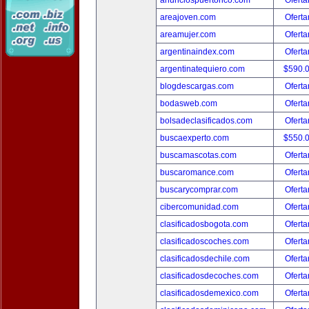
anunciospuertorico.com
Oferta
areajoven.com
Oferta
areamujer.com
Oferta
argentinaindex.com
Oferta
argentinatequiero.com
$590.
blogdescargas.com
Oferta
bodasweb.com
Oferta
bolsadeclasificados.com
Oferta
buscaexperto.com
$550.
buscamascotas.com
Oferta
buscaromance.com
Oferta
buscarycomprar.com
Oferta
cibercomunidad.com
Oferta
clasificadosbogota.com
Oferta
clasificadoscoches.com
Oferta
clasificadosdechile.com
Oferta
clasificadosdecoches.com
Oferta
clasificadosdemexico.com
Oferta