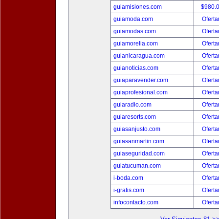
guiamisiones.com
$980.
guiamoda.com
Oferta
guiamodas.com
Oferta
guiamorelia.com
Oferta
guianicaragua.com
Oferta
guianoticias.com
Oferta
guiaparavender.com
Oferta
guiaprofesional.com
Oferta
guiaradio.com
Oferta
guiaresorts.com
Oferta
guiasanjusto.com
Oferta
guiasanmartin.com
Oferta
guiaseguridad.com
Oferta
guiatucuman.com
Oferta
i-boda.com
Oferta
i-gratis.com
Oferta
infocontacto.com
Oferta