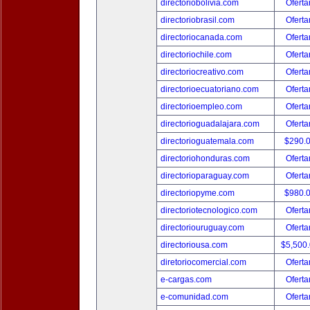
directoriobolivia.com
Oferta
directoriobrasil.com
Oferta
directoriocanada.com
Oferta
directoriochile.com
Oferta
directoriocreativo.com
Oferta
directorioecuatoriano.com
Oferta
directorioempleo.com
Oferta
directorioguadalajara.com
Oferta
directorioguatemala.com
$290.
directoriohonduras.com
Oferta
directorioparaguay.com
Oferta
directoriopyme.com
$980.
directoriotecnologico.com
Oferta
directoriouruguay.com
Oferta
directoriousa.com
$5,500
diretoriocomercial.com
Oferta
e-cargas.com
Oferta
e-comunidad.com
Oferta