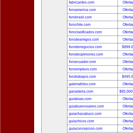
fabricantes.com
Oferta
foroamerica.com
Oferta
forobrasil.com
Oferta
forochile.com
Oferta
foroclasificados.com
Oferta
forodeamigos.com
Oferta
forodenegocios.com
$999.
forodeopiniones.com
Oferta
foroecuador.com
Oferta
foroempleos.com
Oferta
forotrabajos.com
$495.
galeriafotos.com
Oferta
ganaderia.com
$95,000
guiabsas.com
Oferta
guiabuenosaires.com
Oferta
guiachacabuco.com
Oferta
guiachicos.com
Oferta
guiaconcepcion.com
Oferta